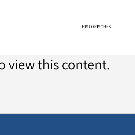
HISTORISCHES
Name
Wappen
Schreibweisen
o view this content.
Archiv
Publikation
Quellen