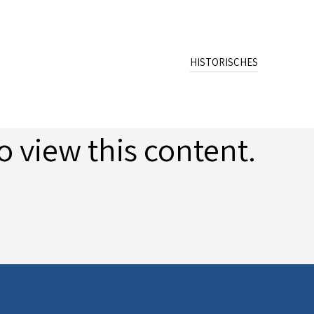
HISTORISCHES
Name
Wappen
Schreibweisen
o view this content.
Archiv
Publikation
Quellen