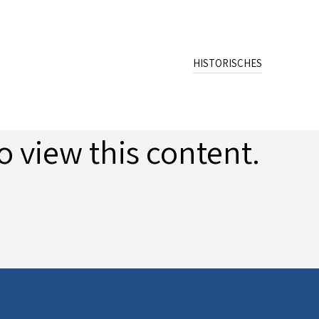
HISTORISCHES
Name
Wappen
Schreibweisen
o view this content.
Archiv
Publikation
Quellen