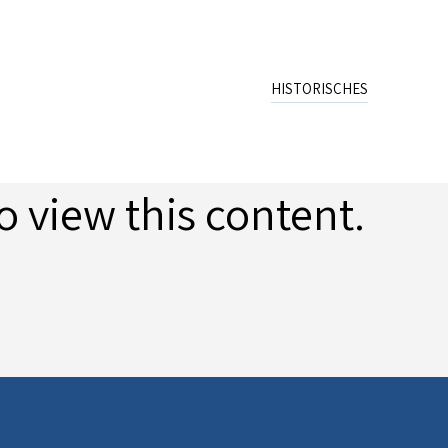
HISTORISCHES
Name
Wappen
Schreibweisen
o view this content.
Archiv
Publikation
Quellen