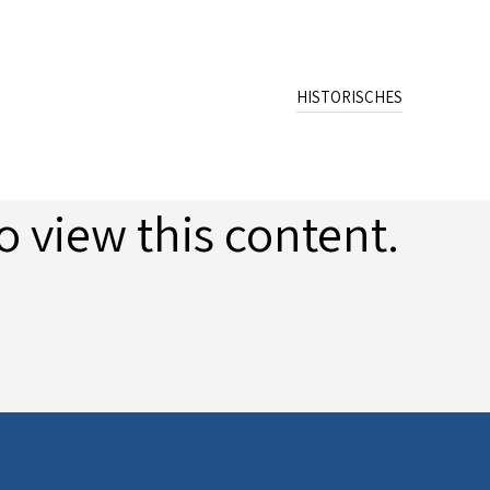
HISTORISCHES
Name
Wappen
Schreibweisen
o view this content.
Archiv
Publikation
Quellen