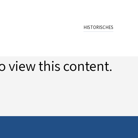
HISTORISCHES
Name
Wappen
Schreibweisen
o view this content.
Archiv
Publikation
Quellen