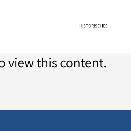
HISTORISCHES
Name
Wappen
Schreibweisen
o view this content.
Archiv
Publikation
Quellen